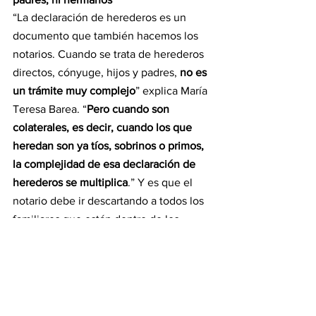
“La declaración de herederos es un 
documento que también hacemos los 
notarios. Cuando se trata de herederos 
directos, cónyuge, hijos y padres,
 no es 
un trámite muy complejo
” explica María 
Teresa Barea. “
Pero cuando son 
colaterales, es decir, cuando los que 
heredan son ya tíos, sobrinos o primos, 
la complejidad de esa declaración de 
herederos se multiplica
.” Y es que el 
notario debe ir descartando a todos los 
familiares que están dentro de los 
grados anteriores y del cuarto grado. “Y 
eso implica pedir certificados en el 
registro civil de nacimiento, defunción y 
matrimonio de todas esas personas. 
Tener que pedir hasta 30 certificados, 