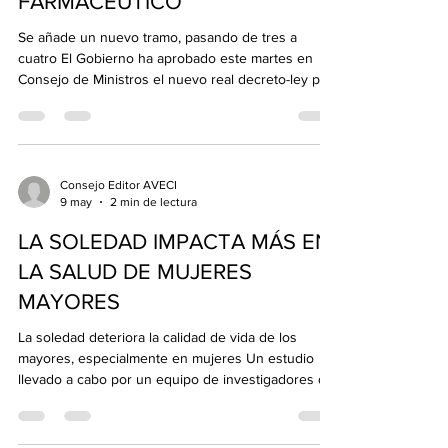
FARMACÉUTICO
Se añade un nuevo tramo, pasando de tres a
cuatro El Gobierno ha aprobado este martes en
Consejo de Ministros el nuevo real decreto-ley por
el que se modifica el sistema de aportación de los
usuarios en la prestación farmacéutica, que
pretende "reforzar la equidad" en el acceso a los
medicamentos, incorporando tres nuevos tramos
de aportación, pasando a seis tramos, y topes
Consejo Editor AVECI
9 may
2 min de lectura
mensuales en función de la renta para la población
activa; y para los pensionistas se ajusta aún más el
LA SOLEDAD IMPACTA MÁS EN
LA SALUD DE MUJERES
MAYORES
La soledad deteriora la calidad de vida de los
mayores, especialmente en mujeres Un estudio
llevado a cabo por un equipo de investigadores del
Departamento de Medicina Preventiva, Salud
Pública y Microbiología de la Universidad Autónoma
de Madrid (UAM) ha constatado que la soledad no