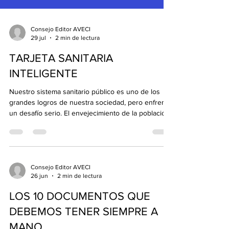
Consejo Editor AVECI
29 jul
2 min de lectura
TARJETA SANITARIA
INTELIGENTE
Nuestro sistema sanitario público es uno de los
grandes logros de nuestra sociedad, pero enfrenta
un desafío serio. El envejecimiento de la población
y el aumento constante del gasto amenazan su
sostenibilidad a largo plazo. Ignorar este problema
no lo resuelve. Por eso, quiero compartir una
propuesta concreta, práctica y solidaria: la Tarjeta
Sanitaria Inteligente (TSI). ¿En qué consiste? Cada
Consejo Editor AVECI
26 jun
2 min de lectura
ciudadano recibiría, como ya tenemos, la misma
tarjeta sanitaria actual, pero ya c
LOS 10 DOCUMENTOS QUE
DEBEMOS TENER SIEMPRE A
MANO