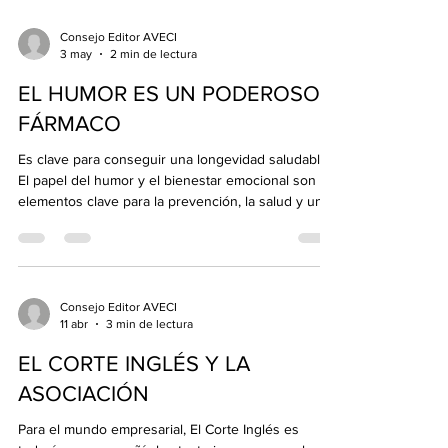
deseada deteriora la calidad de vida de los adultos
mayores de 65 años y lo hace especialmente en
Consejo Editor AVECI
3 may
2 min de lectura
las mujeres, lo que ha medido en términos de
salud física y mental. "Estos hallazgos son relevant
EL HUMOR ES UN PODEROSO
FÁRMACO
Es clave para conseguir una longevidad saludable
El papel del humor y el bienestar emocional son
elementos clave para la prevención, la salud y una
vida plena en las personas mayores. Así lo ha
reivindicado la jornada Envejecer con humor desde
una mirada preventiva, organizada por la
Confederación Española de Organizaciones de
Mayores (CEOMA). "Se ha comprobado que el
Consejo Editor AVECI
11 abr
3 min de lectura
sentido del humor contribuye a producir niveles
más bajos de inflamación, favorece el flujo
EL CORTE INGLÉS Y LA
sanguíneo, elimin
ASOCIACIÓN
Para el mundo empresarial, El Corte Inglés es