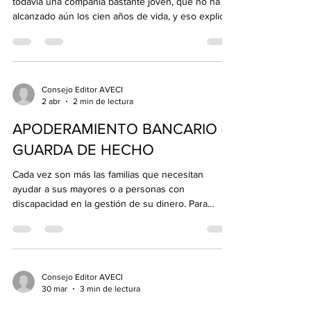
todavía una compañía bastante joven, que no ha
alcanzado aún los cien años de vida, y eso explica
algunas cosas. Porque, a pesar de su corta historia,
todos sabemos bien que, durante la segunda mitad
del siglo XX, El Corte Inglés llegó a ser una de las
empresas más admiradas de España. Su prestigio,
que en buena medida aún perdura, le llegó muy
Consejo Editor AVECI
2 abr
2 min de lectura
pronto y alcanzó cotas extraordinarias en el ámbito
de los negocios. La confianza que g
APODERAMIENTO BANCARIO -
GUARDA DE HECHO
Cada vez son más las familias que necesitan
ayudar a sus mayores o a personas con
discapacidad en la gestión de su dinero. Para
facilitar esta labor, el Banco de España ha
publicado una guía sobre la “guarda de hecho” en
el ámbito bancario, una figura legal que permite a
familiares o allegados apoyar en la operativa
financiera diaria sin necesidad de un proceso
Consejo Editor AVECI
30 mar
3 min de lectura
judicial. Qué es la guarda de hecho La guarda de
hecho es un mecanismo de apoyo que permite a