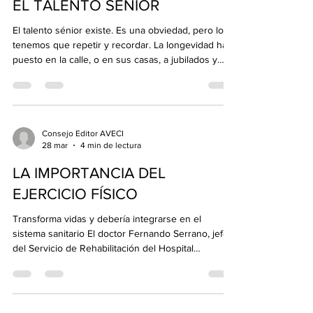
EL TALENTO SENIOR
una persona ayu
El talento sénior existe. Es una obviedad, pero lo
tenemos que repetir y recordar. La longevidad ha
puesto en la calle, o en sus casas, a jubilados y
prejubilados que encaran sus todavía largos años
de vida con algunas dudas sobre cuál es el papel
que les corresponde en esta sociedad, qué es lo
que se espera de ellos y cómo disfrutar y seguir
creciendo en esa etapa de la vida. En tiempos
Consejo Editor AVECI
28 mar
4 min de lectura
pasados, las personas mayores, en buena medida
sinónimo de jubilados, pasaban a no ser y
LA IMPORTANCIA DEL
EJERCICIO FÍSICO
Transforma vidas y debería integrarse en el
sistema sanitario El doctor Fernando Serrano, jefe
del Servicio de Rehabilitación del Hospital
Quirónsalud Sur de Alcorcón y director de la
Escuela de Ejercicio Físico y Salud Santa Gema-
Sage de Madrid , destaca en esta entrevista en el
plató de 65YMÁS la importancia de que el ejercicio