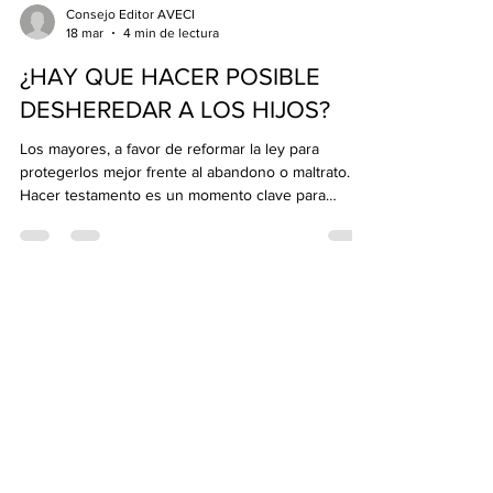
físico se integre como una herramienta esencial en
Consejo Editor AVECI
18 mar
4 min de lectura
la asistencia sanitaria, especialmente en el caso de
las personas mayores . El doctor Serran
¿HAY QUE HACER POSIBLE
DESHEREDAR A LOS HIJOS?
Los mayores, a favor de reformar la ley para
protegerlos mejor frente al abandono o maltrato.
Hacer testamento es un momento clave para
muchas personas, especialmente para aquellas
que tienen conflictos familiares o no tienen relación
con sus descendientes. El problema en este tipo
de situaciones es que el Código Civil español
establece que los herederos forzosos , es decir,
Consejo Editor AVECI
13 mar
2 min de lectura
aquellos familiares que sí o sí tienen derecho a
heredar, son el cónyuge, los hijos (descencientes)
PRÓXIMA DECLARACIÓN DE
RENTA
Unive abogados nos envía la siguiente información:
Las novedades más destacadas de este año son: 1.
Se introduce una deducción por obtención de