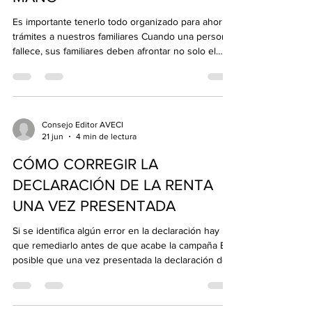
Es importante tenerlo todo organizado para ahorrar
trámites a nuestros familiares Cuando una persona
fallece, sus familiares deben afrontar no solo el
duelo, sino también una larga lista de gestiones
administrativas. Encontrar escrituras, pólizas, datos
bancarios o documentos legales puede convertirse
en una tarea complicada si no existe una
organización previa. Por eso, no está de más
Consejo Editor AVECI
21 jun
4 min de lectura
preparar una carpeta con la documentación
esencial que permitirá agilizar los trámites y ev
CÓMO CORREGIR LA
DECLARACIÓN DE LA RENTA
UNA VEZ PRESENTADA
Si se identifica algún error en la declaración hay
que remediarlo antes de que acabe la campaña Es
posible que una vez presentada la declaración de
la renta se identifique algún error, como puede ser
un ingreso no declarado o una deducción mal
aplicada. Esto no supone ningún problema siempre