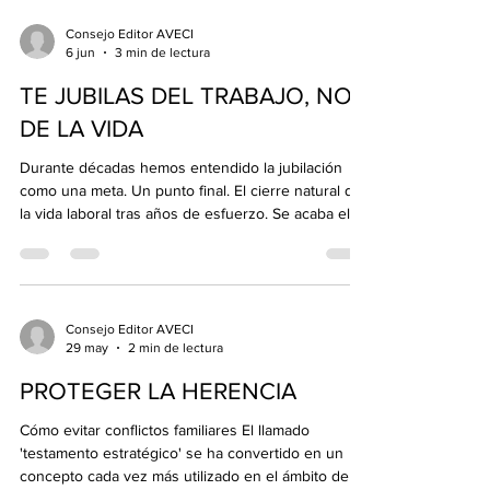
y cuando no haya acabado la campaña de la renta,
ya que se admiten cambios en la declaración como
Consejo Editor AVECI
6 jun
3 min de lectura
si nada hubiera pasado, sin miedo a recargos o
sanciones. Aunque Hacienda hubiese tramita
TE JUBILAS DEL TRABAJO, NO
DE LA VIDA
Durante décadas hemos entendido la jubilación
como una meta. Un punto final. El cierre natural de
la vida laboral tras años de esfuerzo. Se acaba el
trabajo, se termina una etapa y comienza otra
distinta. Pero quizá ha llegado el momento de
revisar esa idea, porque hoy una cosa es jubilarse
de un empleo y otra muy distinta es jubilarse de la
vida. Vivimos más años que nunca. En España, la
Consejo Editor AVECI
29 may
2 min de lectura
esperanza de vida supera ya los 84 años, y no solo
vivimos más: llegamos a edades avanza
PROTEGER LA HERENCIA
Cómo evitar conflictos familiares El llamado
'testamento estratégico' se ha convertido en un
concepto cada vez más utilizado en el ámbito de la