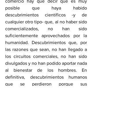
comercio hay que decir que es muy 
posible que haya habido 
descubrimientos científicos -y de 
cualquier otro tipo- que, al no haber sido 
comercializados, no han sido 
suficientemente aprovechados por la 
humanidad. Descubrimientos que, por 
las razones que sean, no han llegado a 
los circuitos comerciales, no han sido 
divulgados y no han podido aportar nada 
al bienestar de los hombres. En 
definitiva, descubrimientos humanos 
que se perdieron porque sus 
descubridores no quisieron,  o no 
supieron,  aprovechar el beneficio del 
comercio.
Así que, amigos productores,  aunque 
nada tenemos que objetar a sus 
reclamaciones, sería deseable que sus 