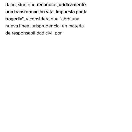
daño, sino que 
reconoce jurídicamente 
una transformación vital impuesta por la 
tragedia
", y considera que "abre una 
nueva línea jurisprudencial en materia 
de responsabilidad civil por 
fallecimiento".
Hasta ahora no existían resoluciones 
similares ni en otras Audiencias 
Provinciales ni en el Tribunal Supremo 
en un supuesto de estas características. 
El fallo marca un 
criterio que puede 
influir en casos futuros
.
Fuente: 65ymás