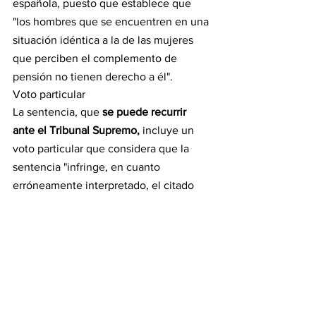
española, puesto que establece que 
"los hombres que se encuentren en una 
situación idéntica a la de las mujeres 
que perciben el complemento de 
pensión no tienen derecho a él".
Voto particular
La sentencia, que 
se puede recurrir 
ante el Tribunal Supremo, 
incluye un 
voto particular que considera que la 
sentencia "infringe, en cuanto 
erróneamente interpretado, el citado 
artículo 60 del Real Decreto y cree que 
no debería beneficiarse del 
complemento de pensión por 
aportación demográfica a la Seguridad 
Social.
En el voto particular, el magistrado no 
pone en 
"tela de juicio",
 el contenido y 