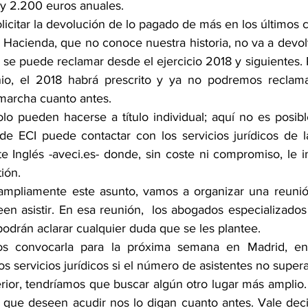
 y 2.200 euros anuales. 
citar la devolución de lo pagado de más en los últimos c
 Hacienda, que no conoce nuestra historia, no va a devol
se puede reclamar desde el ejercicio 2018 y siguientes. Pe
o, el 2018 habrá prescrito y ya no podremos reclamar
marcha cuanto antes.
lo pueden hacerse a título individual; aquí no es posible
 de ECI puede contactar con los servicios jurídicos de l
e Inglés -aveci.es- donde, sin coste ni compromiso, le i
ión.
mpliamente este asunto, vamos a organizar una reunión
en asistir. En esa reunión,  los abogados especializados
podrán aclarar cualquier duda que se les plantee.
s convocarla para la próxima semana en Madrid, en 
 servicios jurídicos si el número de asistentes no supera
rior, tendríamos que buscar algún otro lugar más amplio. 
 que deseen acudir nos lo digan cuanto antes. Vale deci