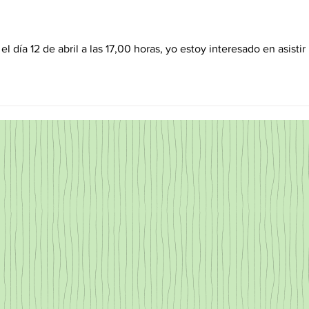
gestiones
puede
el día 12 de abril a las 17,00 horas, yo estoy interesado en asistir