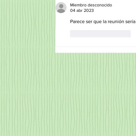
amenazan su soste
Miembro desconocido
04 abr 2023
Parece ser que la reunión sería 
Me gusta
Reaccionar