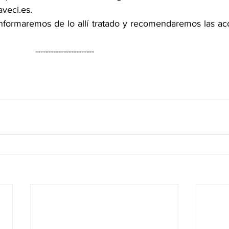
veci.es.   
informaremos de lo allí tratado y recomendaremos las acci
                                               -----------------------