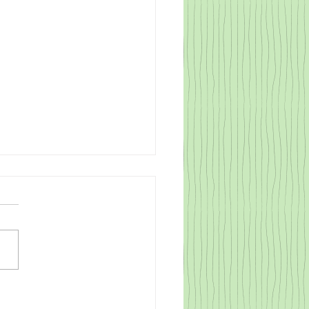
O CORREGIR LA
LARACIÓN DE LA RENTA
 VEZ PRESENTADA
identifica algún error en la
ración hay que remediarlo
 de que acabe la campaña Es
le que una vez presentada la
ración de la renta se
ifique algún error, como