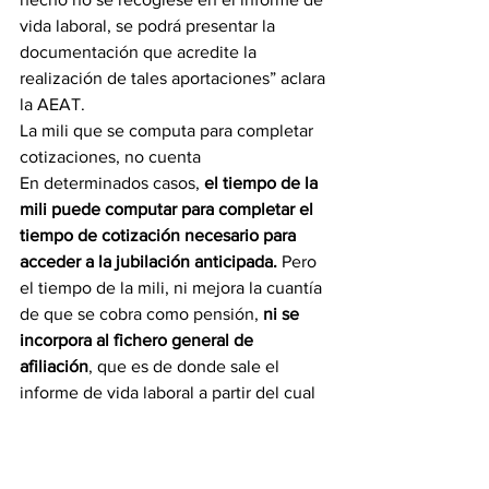
vida laboral, se podrá presentar la 
documentación que acredite la 
realización de tales aportaciones” aclara 
la AEAT.
La mili que se computa para completar 
cotizaciones, no cuenta
En determinados casos, 
el tiempo de la 
mili puede computar para completar el 
tiempo de cotización necesario
para 
acceder a la jubilación anticipada. 
Pero 
el tiempo de la mili, ni mejora la cuantía 
de que se cobra como pensión, 
ni se 
incorpora al fichero general de 
afiliación
, que es de donde sale el 
informe de vida laboral a partir del cual 
de aplica la DT2ª.
“Desde la Tesorería General de la 
Seguridad Social se indica, a efectos 