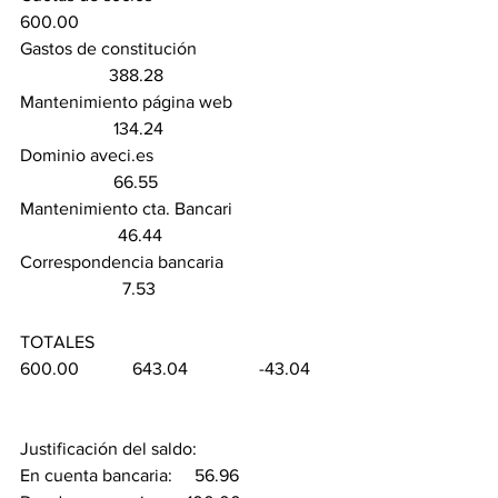
600.00 
Gastos de constitución                               
                    388.28
Mantenimiento página web                       
                     134.24
Dominio aveci.es                                         
                     66.55
Mantenimiento cta. Bancari                       
                      46.44
Correspondencia bancaria                         
                       7.53
TOTALES                                                
600.00            643.04                -43.04
Justificación del saldo:
En cuenta bancaria:     56.96