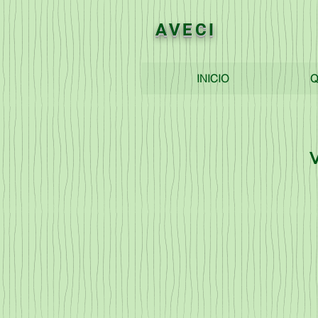
AVECI
INICIO
Q
V