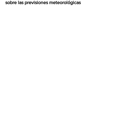
sobre las previsiones meteorológicas
antes de salir de casa.
9.- Vacunarse contra la gripe en 
personas mayores de 65 años
 y en las 
que padecen alguna enfermedad 
crónica (cardiopulmonar, metabólica e 
inmunodeprimidos).
Fuente: 65ymás
Ver todo
Entradas recientes