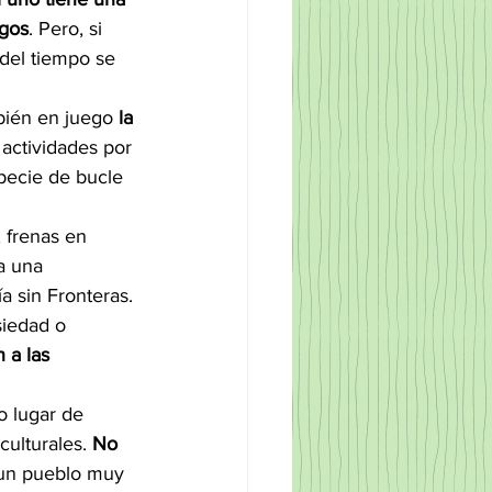
igos
. Pero, si 
del tiempo se 
bién en juego 
la 
 actividades por 
pecie de bucle 
, frenas en 
a una 
a sin Fronteras.
iedad o 
 a las 
o lugar de 
ulturales. 
No 
 un pueblo muy 