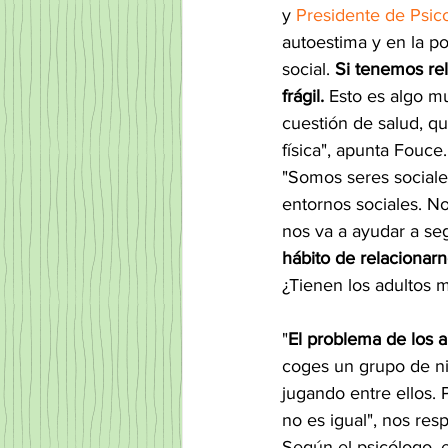
y 
Presidente de Psico
autoestima y en la po
social. 
Si tenemos re
frágil.
 Esto es algo m
cuestión de salud, qu
física", apunta Fouce.
"Somos seres sociale
entornos sociales. No
nos va a ayudar a se
hábito de relacionar
¿Tienen los adultos m
"
El problema de los a
coges un grupo de ni
jugando entre ellos.
no es igual", nos res
Según el psicólogo, e