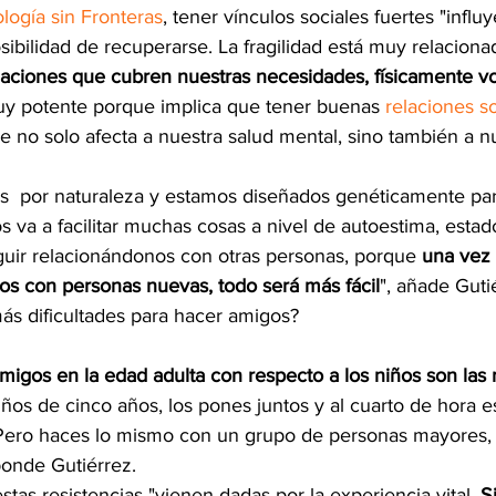
logía sin Fronteras
, tener vínculos sociales fuertes "influy
sibilidad de recuperarse. La fragilidad está muy relacion
laciones que cubren nuestras necesidades, físicamente v
uy potente porque implica que tener buenas 
relaciones s
e no solo afecta a nuestra salud mental, sino también a n
s  por naturaleza y estamos diseñados genéticamente par
s va a facilitar muchas cosas a nivel de autoestima, estad
guir relacionándonos con otras personas, porque 
una vez 
nos con personas nuevas, todo será más fácil
", añade Guti
ás dificultades para hacer amigos? 
migos en la edad adulta con respecto a los niños son las 
ños de cinco años, los pones juntos y al cuarto de hora e
 Pero haces lo mismo con un grupo de personas mayores, y
ponde Gutiérrez.
stas resistencias "vienen dadas por la experiencia vital. 
S