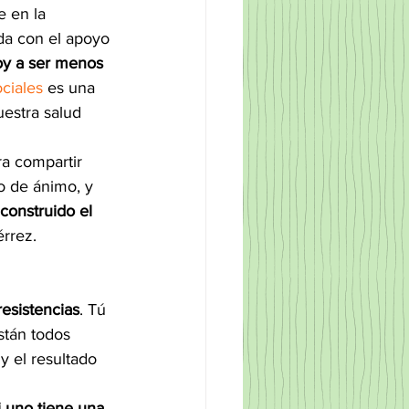
e en la 
ada con el apoyo 
oy a ser menos 
ociales
 es una 
uestra salud 
a compartir 
o de ánimo, y 
construido el 
érrez.
resistencias
. Tú 
stán todos 
 el resultado 
i uno tiene una 