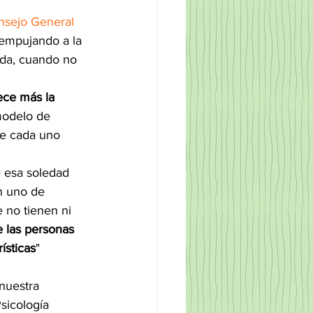
nsejo General 
 empujando a la 
ida, cuando no 
ce más la 
modelo de 
ue cada uno 
 esa soledad 
n uno de 
 no tienen ni 
 las personas 
ísticas
"
nuestra 
sicología 