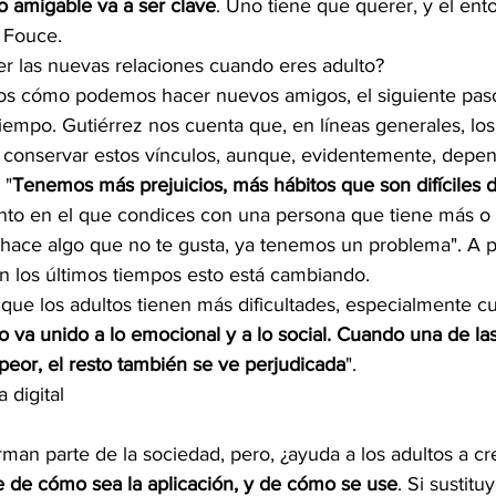
 amigable va a ser clave
. Uno tiene que querer, y el en
 Fouce. 
 las nuevas relaciones cuando eres adulto?
s cómo podemos hacer nuevos amigos, el siguiente pas
tiempo. Gutiérrez nos cuenta que, en líneas generales, los
a conservar estos vínculos, aunque, evidentemente, depe
 "
Tenemos más prejuicios, más hábitos que son difíciles 
to en el que condices con una persona que tiene más o
hace algo que no te gusta, ya tenemos un problema". A pe
n los últimos tiempos esto está cambiando.
ue los adultos tienen más dificultades, especialmente c
co va unido a lo emocional y a lo social. Cuando una de las
peor, el resto también se ve perjudicada
".
 digital
rman parte de la sociedad, pero, ¿ayuda a los adultos a cr
de cómo sea la aplicación, y de cómo se use
. Si sustit