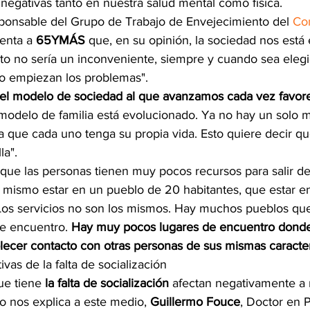
negativas tanto en nuestra salud mental como física.
ponsable del Grupo de Trabajo de Envejecimiento del
 Co
enta a 
65YMÁS
 que, en su opinión, la sociedad nos está
to no sería un inconveniente, siempre y cuando sea eleg
do empiezan los problemas". 
el modelo de sociedad al que avanzamos cada vez favore
modelo de familia está evolucionado. Ya no hay un solo 
ía que cada uno tenga su propia vida. Esto quiere decir q
la". 
que las personas tienen muy pocos recursos para salir de
 mismo estar en un pueblo de 20 habitantes, que estar e
Los servicios no son los mismos. Hay muchos pueblos que
de encuentro.
 Hay muy pocos lugares de encuentro donde
lecer contacto con otras personas de sus mismas caracter
as de la falta de socialización
ue tiene
 la falta de socialización
 afectan negativamente a 
o nos explica a este medio, 
Guillermo Fouce
, Doctor en P