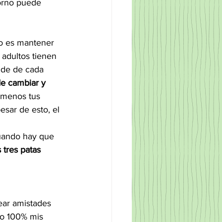
torno puede 
o es mantener 
 adultos tienen 
nde de cada 
de cambiar y 
 menos tus 
sar de esto, el 
uando hay que 
 tres patas 
ear amistades 
uyo 100% mis 