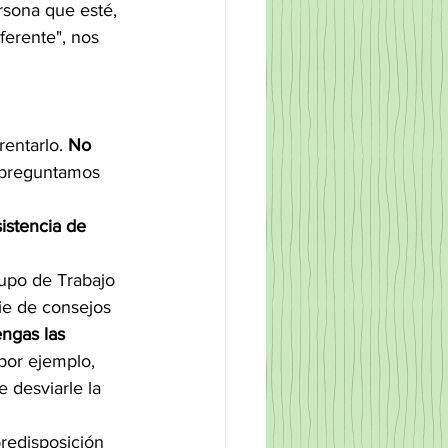
sona que esté, 
ferente", nos 
entarlo. 
No 
 preguntamos 
istencia de 
rupo de Trabajo 
ie de consejos 
ngas las 
, por ejemplo, 
 desviarle la 
redisposición 