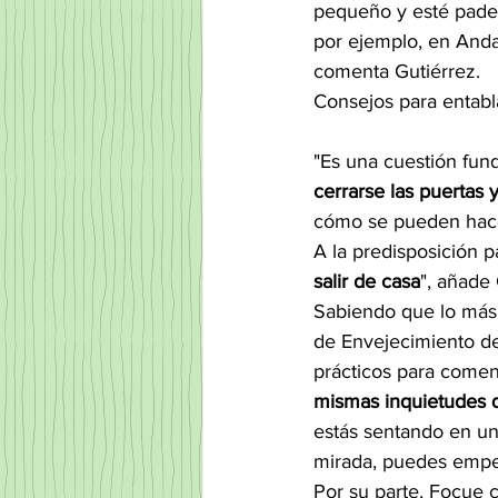
pequeño y esté padec
por ejemplo, en Andal
comenta Gutiérrez.
Consejos para entabl
"Es una cuestión fun
cerrarse las puertas 
cómo se pueden hace
A la predisposición p
salir de casa
", añade 
Sabiendo que lo más 
de Envejecimiento de
prácticos para comen
mismas inquietudes q
estás sentando en un 
mirada, puedes empez
Por su parte, Focue 