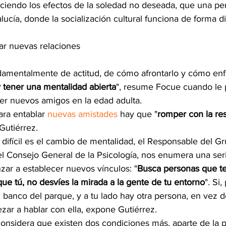
iendo los efectos de la soledad no deseada, que una per
ucía, donde la socialización cultural funciona de forma di
ar nuevas relaciones
damentalmente de actitud, de cómo afrontarlo y cómo enfr
y tener una mentalidad abierta
", resume Focue cuando le
r nuevos amigos en la edad adulta.
ara entablar 
nuevas amistades
 hay que "
romper con la res
Gutiérrez. 
difícil es el cambio de mentalidad, el Responsable del G
l Consejo General de la Psicología, nos enumera una ser
zar a establecer nuevos vínculos: "
Busca personas que te
ue tú, no desvíes la mirada a la gente de tu entorno
". Si
banco del parque, y a tu lado hay otra persona, en vez de
ar a hablar con ella, expone Gutiérrez.
considera que existen dos condiciones más, aparte de la p