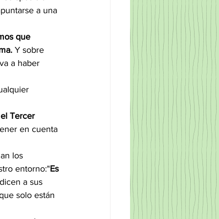
 apuntarse a una 
emos que 
sma.
 Y sobre 
va a haber 
ualquier 
el Tercer 
tener en cuenta 
an los 
tro entorno:"
Es 
s dicen a sus 
 que solo están 