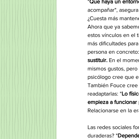
"
Que haya un entorno
acompañar", asegura
¿Cuesta más mantener
Ahora que ya sabemo
estos vínculos en el 
más dificultades par
persona en concreto:
sustituir.
 En el momen
mismos gustos, pero 
psicólogo cree que e
También Fouce cree q
readaptarlas: "
Lo físi
empieza a funcionar 
Relacionarse en la era
Las redes sociales fo
duraderas? "
Depende 