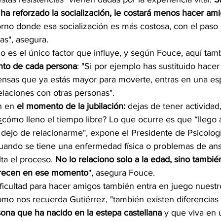
 ha reforzado la socialización, le costará menos hacer am
rno donde esa socialización es más costosa, con el paso 
as", asegura.
o es el único factor que influye, y según Fouce, aquí tam
ento de cada persona
: "Si por ejemplo has sustituido hacer
piensas que ya estás mayor para moverte, entras en una es
relaciones con otras personas".
n en
 el momento de la jubilación:
 dejas de tener actividad
¿cómo lleno el tiempo libre? Lo que ocurre es que “llego 
dejo de relacionarme", expone el Presidente de Psicologí
uando se tiene una enfermedad física o problemas de ans
lta el proceso.
 No lo relaciono solo a la edad, sino también
arecen en ese momento
", asegura Fouce.
ificultad para hacer amigos también entra en juego nuestr
mo nos recuerda Gutiérrez, "también existen diferencias c
ona que ha nacido en la estepa castellana 
y que viva en