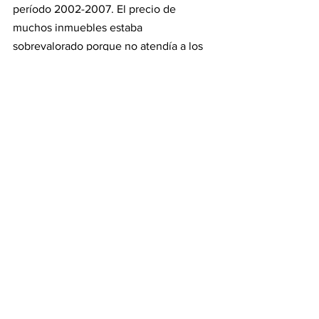
período 2002-2007. El precio de 
muchos inmuebles estaba 
sobrevalorado porque no atendía a los 
fundamentales (valoración 
fundamental), sino a precios de 
transacciones similares que se estaban 
dando en el mercado (valoración 
relativa).
Afortunadamente, vivimos en un país 
donde la vivienda es un objeto de 
interés y debate habitual. En ese 
sentido, y a modo de conclusión, para 
valorar una oferta de venta la teoría 
económica es siempre recomendable 
que 
compare precios (valoración 
relativa),
 busque
 asesoramiento 
profesional
 (elimine asimetrías de 